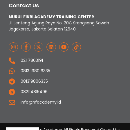
Contact Us
NURUL FIKRI ACADEMY TRAINING CENTER
Jl. Lenteng Agung Raya No. 20C Srengseng Sawah
Jagakarsa, Jakarta Selatan 12640
021 7863191
0813 1980 6335
081319806335
082114815496
info@nfacademy.id
© 2023 Nurul Fikri Academy. All Rights Reserved Owned by