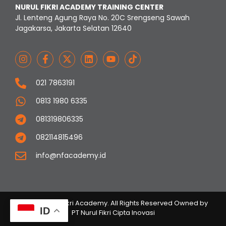
NURUL FIKRI ACADEMY TRAINING CENTER
Jl. Lenteng Agung Raya No. 20C Srengseng Sawah
Jagakarsa, Jakarta Selatan 12640
021 7863191
0813 1980 6335
081319806335
082114815496
info@nfacademy.id
© 2023 Nurul Fikri Academy. All Rights Reserved Owned by
ID
PT Nurul Fikri Cipta Inovasi