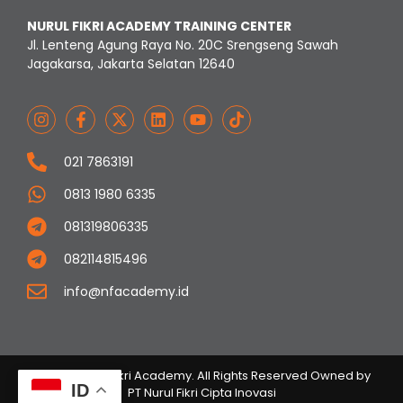
NURUL FIKRI ACADEMY TRAINING CENTER
Jl. Lenteng Agung Raya No. 20C Srengseng Sawah
Jagakarsa, Jakarta Selatan 12640
021 7863191
0813 1980 6335
081319806335
082114815496
info@nfacademy.id
© 2023 Nurul Fikri Academy. All Rights Reserved Owned by
ID
PT Nurul Fikri Cipta Inovasi