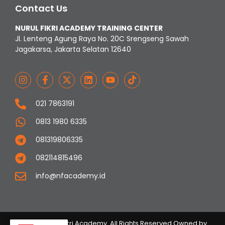
Contact Us
NURUL FIKRI ACADEMY TRAINING CENTER
Jl. Lenteng Agung Raya No. 20C Srengseng Sawah
Jagakarsa, Jakarta Selatan 12640
021 7863191
0813 1980 6335
081319806335
082114815496
info@nfacademy.id
© 2023 Nurul Fikri Academy. All Rights Reserved Owned by