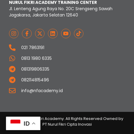
NURUL FIKRI ACADEMY TRAINING CENTER
Jl. Lenteng Agung Raya No. 20C Srengseng Sawah
Jagakarsa, Jakarta Selatan 12640
021 7863191
0813 1980 6335
081319806335
082114815496
info@nfacademy.id
© 2023 Nurul Fikri Academy. All Rights Reserved Owned by
ID
PT Nurul Fikri Cipta Inovasi