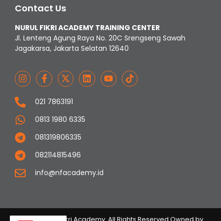
Contact Us
NURUL FIKRI ACADEMY TRAINING CENTER
Jl. Lenteng Agung Raya No. 20C Srengseng Sawah
Jagakarsa, Jakarta Selatan 12640
021 7863191
0813 1980 6335
081319806335
082114815496
info@nfacademy.id
© 2023 Nurul Fikri Academy. All Rights Reserved Owned by