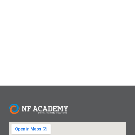
menciptakan komunikasi visual yang efektif.​ Peserta didik
dibimbing untuk mengenal dan menguasai software-
software desain grafis yang biasa digunakan untuk
membuat dan mengolah gambar. Sistem pembelajaran
yang digunakan berupa pengerjaan proyek-proyek desain
grafis sesuai dengan kebutuhan terkini. Tujuan Setelah
mengikuti training desain grafis ini...
Read More