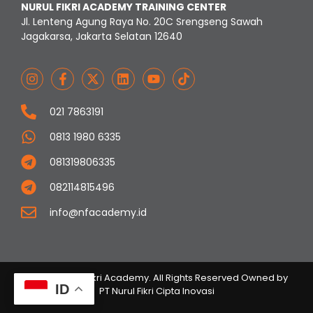
NURUL FIKRI ACADEMY TRAINING CENTER
Jl. Lenteng Agung Raya No. 20C Srengseng Sawah
Jagakarsa, Jakarta Selatan 12640
021 7863191
0813 1980 6335
081319806335
082114815496
info@nfacademy.id
© 2023 Nurul Fikri Academy. All Rights Reserved Owned by
ID
PT Nurul Fikri Cipta Inovasi