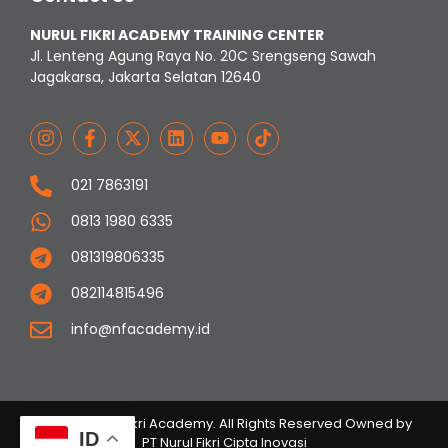
NURUL FIKRI ACADEMY TRAINING CENTER
Jl. Lenteng Agung Raya No. 20C Srengseng Sawah
Jagakarsa, Jakarta Selatan 12640
021 7863191
0813 1980 6335
081319806335
082114815496
info@nfacademy.id
© 2023 Nurul Fikri Academy. All Rights Reserved Owned by
ID
PT Nurul Fikri Cipta Inovasi