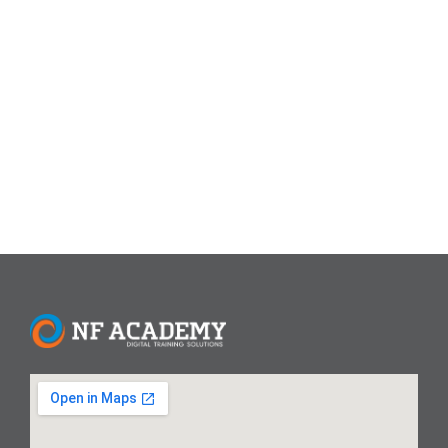
meningkatkan keterampilan digital dalam penggunaan
Microsoft Office, pengeditan video, dan pembuatan konten
kreatif. Kelas ini cocok bagi pemula maupun profesional
yang ingin mengasah kemampuan di dunia digital, mulai
dari pembuatan dokumen profesional hingga produksi
konten...
Read More