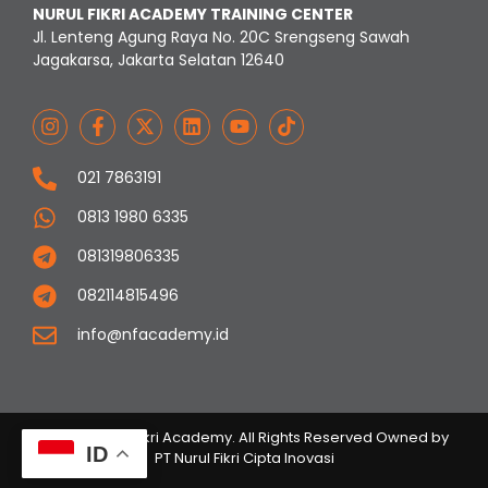
NURUL FIKRI ACADEMY TRAINING CENTER
Jl. Lenteng Agung Raya No. 20C Srengseng Sawah
Jagakarsa, Jakarta Selatan 12640
021 7863191
0813 1980 6335
081319806335
082114815496
info@nfacademy.id
© 2023 Nurul Fikri Academy. All Rights Reserved Owned by
ID
PT Nurul Fikri Cipta Inovasi