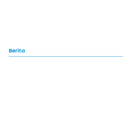
Artikel
,
Data Science
Data Science: Pengertian, Manfaat,
Skill, dan Prospek Karier di Tahun
2026
Berita