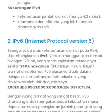
jaringan.
Kekurangan IPv4
Keterbatasan jumlah alamat (hanya 4,3 miliar).
Keamanan dan efisiensi yang lebih rendah
dibandingkan IPv6.
2. IPv6 (Internet Protocol version 6)
Sebagai solusi atas keterbatasan alamat pada IPv4,
dikembangkanlah
IPv6
. Versi ini menggunakan format
bilangan 128-bit, yang memungkinkan tersedianya
sekitar
340 undecillion
(340 triliun-triliun-triliun)
alamat unik. Alamat IPv6 biasanya ditulis dalam
delapan kelompok angka heksadesimal yang
dipisahkan oleh titik dua, misalnya
2001:0db8:85a3:0000:0000:8a2e:0370:7334
.
Dengan ruang alamat yang sangat besar, IPv6
dirancang untuk mengakomodasi kebutuhan masa
depan, termasuk peningkatan jumlah perangkat yang
terhubung ke internet, seperti IoT (Internet of Things).