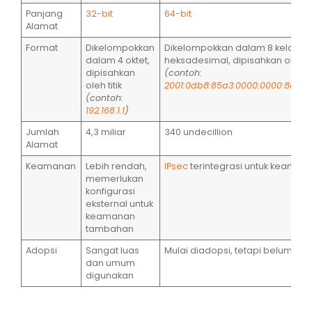
Panjang
32-bit
64-bit
Alamat
Format
Dikelompokkan
Dikelompokkan dalam 8 kelomp
dalam 4 oktet,
heksadesimal, dipisahkan oleh ti
dipisahkan
(contoh:
oleh titik
2001:0db8:85a3:0000:0000:8a2e:
(contoh:
192.168.1.1
)
Jumlah
4,3 miliar
340 undecillion
Alamat
Keamanan
Lebih rendah,
IPsec
terintegrasi untuk keaman
memerlukan
konfigurasi
eksternal untuk
keamanan
tambahan
Adopsi
Sangat luas
Mulai diadopsi, tetapi belum me
dan umum
digunakan