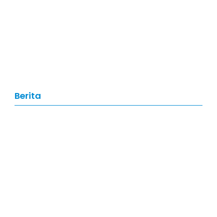
Artikel
,
Data Science
Data Science: Pengertian, Manfaat,
Skill, dan Prospek Karier di Tahun
2026
Berita