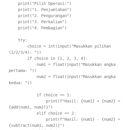
    print("Pilih Operasi:")

    print("1. Penjumlahan")

    print("2. Pengurangan")

    print("3. Perkalian")

    print("4. Pembagian")

    try:

        choice = int(input("Masukkan pilihan 
(1/2/3/4): "))

        if choice in [1, 2, 3, 4]:

            num1 = float(input("Masukkan angka 
pertama: "))

            num2 = float(input("Masukkan angka 
kedua: "))

            if choice == 1:

                print(f"Hasil: {num1} + {num2} = 
{add(num1, num2)}")

            elif choice == 2:

                print(f"Hasil: {num1} - {num2} = 
{subtract(num1, num2)}")
