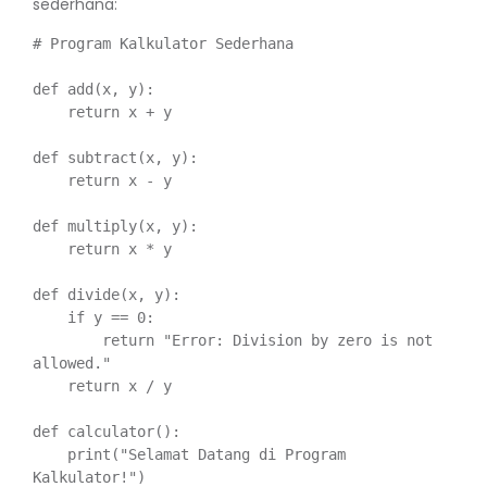
sederhana:
# Program Kalkulator Sederhana

def add(x, y):

    return x + y

def subtract(x, y):

    return x - y

def multiply(x, y):

    return x * y

def divide(x, y):

    if y == 0:

        return "Error: Division by zero is not 
allowed."

    return x / y

def calculator():

    print("Selamat Datang di Program 
Kalkulator!")
