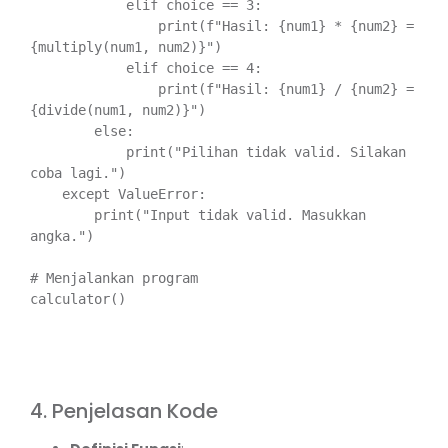
            elif choice == 3:

                print(f"Hasil: {num1} * {num2} = 
{multiply(num1, num2)}")

            elif choice == 4:

                print(f"Hasil: {num1} / {num2} = 
{divide(num1, num2)}")

        else:

            print("Pilihan tidak valid. Silakan 
coba lagi.")

    except ValueError:

        print("Input tidak valid. Masukkan 
angka.")

# Menjalankan program

calculator()

4. Penjelasan Kode