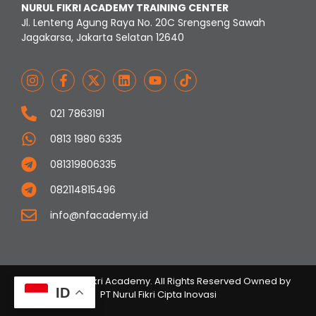
NURUL FIKRI ACADEMY TRAINING CENTER
Jl. Lenteng Agung Raya No. 20C Srengseng Sawah
Jagakarsa, Jakarta Selatan 12640
021 7863191
0813 1980 6335
081319806335
082114815496
info@nfacademy.id
© 2023 Nurul Fikri Academy. All Rights Reserved Owned by
ID
PT Nurul Fikri Cipta Inovasi