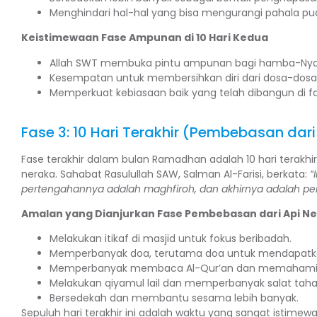
Menghindari hal-hal yang bisa mengurangi pahala pu
Keistimewaan Fase Ampunan di 10 Hari Kedua
Allah SWT membuka pintu ampunan bagi hamba-Nya
Kesempatan untuk membersihkan diri dari dosa-dosa 
Memperkuat kebiasaan baik yang telah dibangun di f
Fase 3: 10 Hari Terakhir (Pembebasan dari
Fase terakhir dalam bulan Ramadhan adalah 10 hari terakhi
neraka. Sahabat Rasulullah SAW, Salman Al-Farisi, berkata:
“
pertengahannya adalah maghfiroh, dan akhirnya adalah pe
Amalan yang Dianjurkan Fase Pembebasan dari Api Ner
Melakukan itikaf di masjid untuk fokus beribadah.
Memperbanyak doa, terutama doa untuk mendapatkan
Memperbanyak membaca Al-Qur’an dan memahami
Melakukan qiyamul lail dan memperbanyak salat taha
Bersedekah dan membantu sesama lebih banyak.
Sepuluh hari terakhir ini adalah waktu yang sangat istime