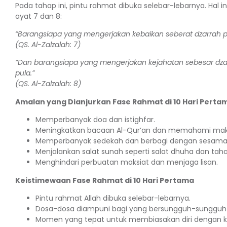
Pada tahap ini, pintu rahmat dibuka selebar-lebarnya. Hal 
ayat 7 dan 8:
“Barangsiapa yang mengerjakan kebaikan seberat dzarrah pu
(QS. Al-Zalzalah: 7)
“Dan barangsiapa yang mengerjakan kejahatan sebesar dzar
pula.”
(QS. Al-Zalzalah: 8)
Amalan yang Dianjurkan Fase Rahmat di 10 Hari Perta
Memperbanyak doa dan istighfar.
Meningkatkan bacaan Al-Qur’an dan memahami ma
Memperbanyak sedekah dan berbagi dengan sesama
Menjalankan salat sunah seperti salat dhuha dan taha
Menghindari perbuatan maksiat dan menjaga lisan.
Keistimewaan Fase Rahmat di 10 Hari Pertama
Pintu rahmat Allah dibuka selebar-lebarnya.
Dosa-dosa diampuni bagi yang bersungguh-sungguh 
Momen yang tepat untuk membiasakan diri dengan ke