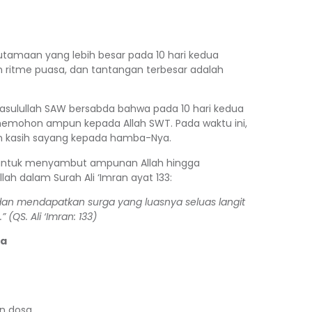
utamaan yang lebih besar pada 10 hari kedua
n ritme puasa, dan tantangan terbesar adalah
asulullah SAW bersabda bahwa pada 10 hari kedua
emohon ampun kepada Allah SWT. Pada waktu ini,
n kasih sayang kepada hamba-Nya.
t untuk menyambut ampunan Allah hingga
lah dalam Surah Ali ‘Imran ayat 133:
n mendapatkan surga yang luasnya seluas langit
.”
(QS. Ali ‘Imran: 133)
ua
n dosa.