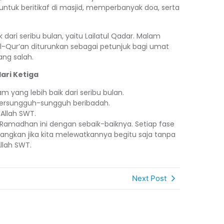
untuk beritikaf di masjid, memperbanyak doa, serta
 dari seribu bulan, yaitu Lailatul Qadar. Malam
-Qur’an diturunkan sebagai petunjuk bagi umat
ng salah.
ari Ketiga
yang lebih baik dari seribu bulan.
 bersungguh-sungguh beribadah.
Allah SWT.
amadhan ini dengan sebaik-baiknya. Setiap fase
angkan jika kita melewatkannya begitu saja tanpa
llah SWT.
Next Post