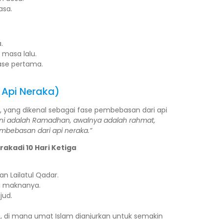
asa.
.
masa lalu.
ase pertama.
 Api Neraka)
r, yang dikenal sebagai fase pembebasan dari api
Ini adalah Ramadhan, awalnya adalah rahmat,
mbebasan dari api neraka.”
akadi 10 Hari Ketiga
 Lailatul Qadar.
 maknanya.
jud.
wa, di mana umat Islam dianjurkan untuk semakin