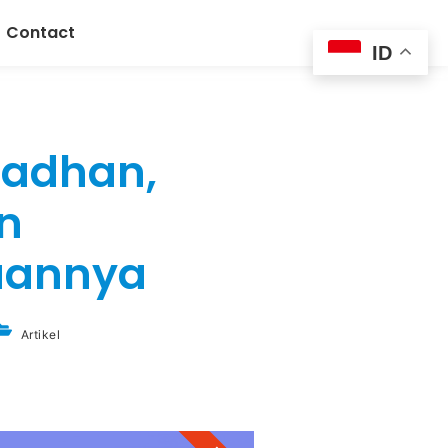
Contact
ID
madhan,
n
aannya
Artikel