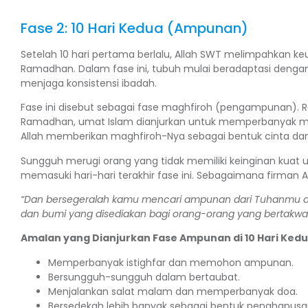
Fase 2: 10 Hari Kedua (Ampunan)
Setelah 10 hari pertama berlalu, Allah SWT melimpahkan ke
Ramadhan. Dalam fase ini, tubuh mulai beradaptasi denga
menjaga konsistensi ibadah.
Fase ini disebut sebagai fase maghfiroh (pengampunan). R
Ramadhan, umat Islam dianjurkan untuk memperbanyak m
Allah memberikan maghfiroh-Nya sebagai bentuk cinta da
Sungguh merugi orang yang tidak memiliki keinginan kua
memasuki hari-hari terakhir fase ini. Sebagaimana firman Al
“Dan bersegeralah kamu mencari ampunan dari Tuhanmu da
dan bumi yang disediakan bagi orang-orang yang bertakwa
Amalan yang Dianjurkan Fase Ampunan di 10 Hari Ked
Memperbanyak istighfar dan memohon ampunan.
Bersungguh-sungguh dalam bertaubat.
Menjalankan salat malam dan memperbanyak doa.
Bersedekah lebih banyak sebagai bentuk penghapusa