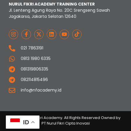
NURUL FIKRI ACADEMY TRAINING CENTER
Jl. Lenteng Agung Raya No. 20C Srengseng Sawah
Jagakarsa, Jakarta Selatan 12640
021 7863191
0813 1980 6335
081319806335
082114815496
info@nfacademy.id
© 2023 Nurul Fikri Academy. All Rights Reserved Owned by
ID
PT Nurul Fikri Cipta Inovasi