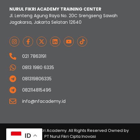
NURUL FIKRI ACADEMY TRAINING CENTER
Jl. Lenteng Agung Raya No. 20C Srengseng Sawah
Jagakarsa, Jakarta Selatan 12640
021 7863191
0813 1980 6335
081319806335
082114815496
info@nfacademy.id
© 2023 Nurul Fikri Academy. All Rights Reserved Owned by
ID
PT Nurul Fikri Cipta Inovasi