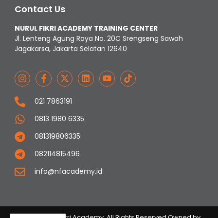
Contact Us
NURUL FIKRI ACADEMY TRAINING CENTER
Jl. Lenteng Agung Raya No. 20C Srengseng Sawah
Jagakarsa, Jakarta Selatan 12640
021 7863191
0813 1980 6335
081319806335
082114815496
info@nfacademy.id
© 2023 Nurul Fikri Academy. All Rights Reserved Owned by