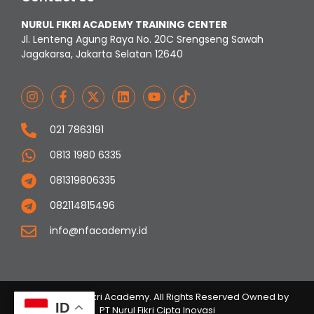
NURUL FIKRI ACADEMY TRAINING CENTER
Jl. Lenteng Agung Raya No. 20C Srengseng Sawah
Jagakarsa, Jakarta Selatan 12640
021 7863191
0813 1980 6335
081319806335
082114815496
info@nfacademy.id
© 2023 Nurul Fikri Academy. All Rights Reserved Owned by
ID
PT Nurul Fikri Cipta Inovasi