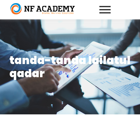
tanda-tanda lailatul
qadar