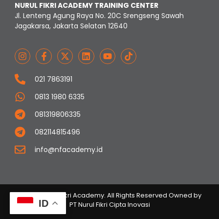
NURUL FIKRI ACADEMY TRAINING CENTER
Jl. Lenteng Agung Raya No. 20C Srengseng Sawah
Jagakarsa, Jakarta Selatan 12640
021 7863191
0813 1980 6335
081319806335
082114815496
info@nfacademy.id
© 2023 Nurul Fikri Academy. All Rights Reserved Owned by
ID
PT Nurul Fikri Cipta Inovasi