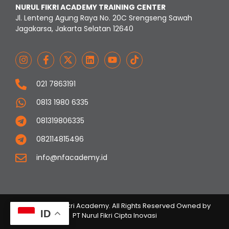
NURUL FIKRI ACADEMY TRAINING CENTER
Jl. Lenteng Agung Raya No. 20C Srengseng Sawah
Jagakarsa, Jakarta Selatan 12640
021 7863191
0813 1980 6335
081319806335
082114815496
info@nfacademy.id
© 2023 Nurul Fikri Academy. All Rights Reserved Owned by
ID
PT Nurul Fikri Cipta Inovasi