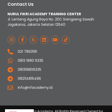
Contact Us
NURUL FIKRI ACADEMY TRAINING CENTER
Jl. Lenteng Agung Raya No. 20C Srengseng Sawah
Jagakarsa, Jakarta Selatan 12640
021 7863191
0813 1980 6335
081319806335
082114815496
info@nfacademy.id
© 2023 Nurul Fikri Academy. All Rights Reserved Owned by