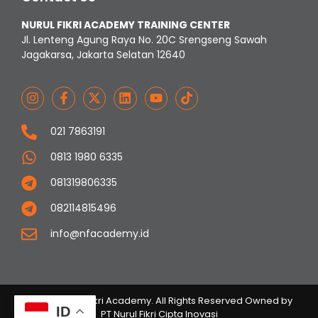
NURUL FIKRI ACADEMY TRAINING CENTER
Jl. Lenteng Agung Raya No. 20C Srengseng Sawah
Jagakarsa, Jakarta Selatan 12640
021 7863191
0813 1980 6335
081319806335
082114815496
info@nfacademy.id
© 2023 Nurul Fikri Academy. All Rights Reserved Owned by
ID
PT Nurul Fikri Cipta Inovasi