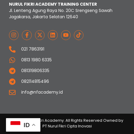
NURUL FIKRI ACADEMY TRAINING CENTER
Jl. Lenteng Agung Raya No. 20C Srengseng Sawah
Jagakarsa, Jakarta Selatan 12640
021 7863191
0813 1980 6335
081319806335
082114815496
info@nfacademy.id
© 2023 Nurul Fikri Academy. All Rights Reserved Owned by
ID
PT Nurul Fikri Cipta Inovasi