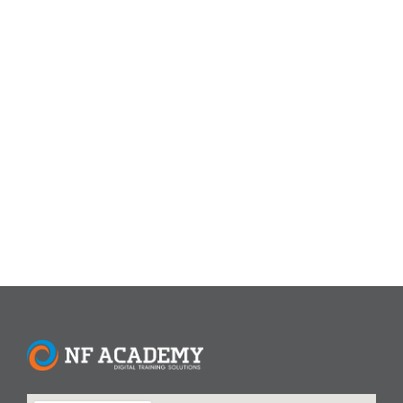
July 26, 2024
/
NF Academy menyelenggarakan Program
Pelatihan SkillUp Linux Basic ini memfokuskan pada
pengenalan dan penggunaan Sistem Operasi Linux untuk
workstation dan desktop. Peserta diberikan pemahaman
tentang sistem operasi linux dan distribusi linux, peserta
juga diajarkan bagaimana menginstal Sistem Operasi
Linux, serta bagaimana mngelola file dan direktori di linux,
mengenal beberapa perintah-perintah dasar yang sering...
Read More