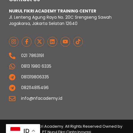
NURUL FIKRI ACADEMY TRAINING CENTER
Jl. Lenteng Agung Raya No. 20C Srengseng Sawah
Jagakarsa, Jakarta Selatan 12640
021 7863191
0813 1980 6335
081319806335
082114815496
info@nfacademy.id
© 2023 Nurul Fikri Academy. All Rights Reserved Owned by
ID
PT Nurul Fikri Cipta Inovasi