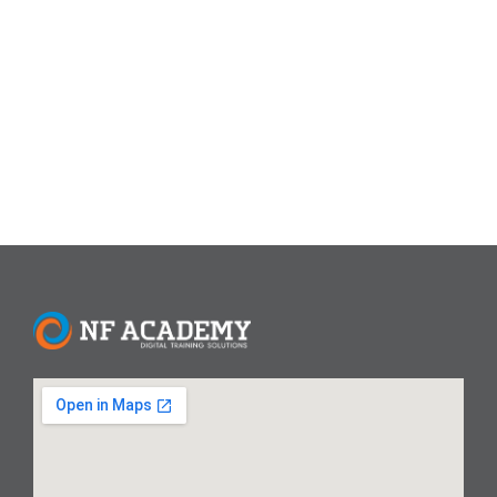
memengaruhi brand awareness dan keputusan pembelian.
Untuk menjangkau mereka, strategi digital marketing harus
adaptif, kreatif, dan berbasis konten yang relevan. Artikel
ini akan membahas cara mengoptimalkan konten...
Read More