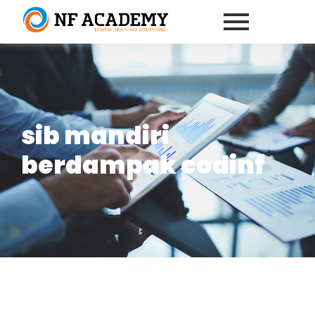
sib mandiri
berdampak codinf