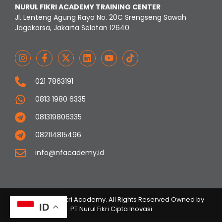
NURUL FIKRI ACADEMY TRAINING CENTER
Jl. Lenteng Agung Raya No. 20C Srengseng Sawah
Jagakarsa, Jakarta Selatan 12640
021 7863191
0813 1980 6335
081319806335
082114815496
info@nfacademy.id
© 2023 Nurul Fikri Academy. All Rights Reserved Owned by
ID
PT Nurul Fikri Cipta Inovasi