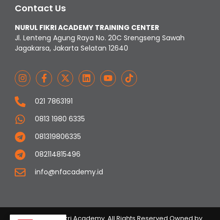
Contact Us
NURUL FIKRI ACADEMY TRAINING CENTER
Jl. Lenteng Agung Raya No. 20C Srengseng Sawah
Jagakarsa, Jakarta Selatan 12640
021 7863191
0813 1980 6335
081319806335
082114815496
info@nfacademy.id
© 2023 Nurul Fikri Academy. All Rights Reserved Owned by