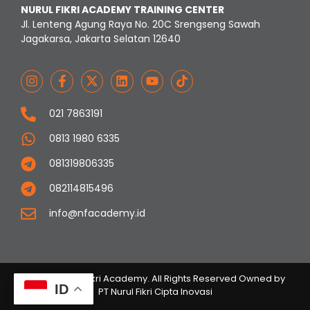
NURUL FIKRI ACADEMY TRAINING CENTER
Jl. Lenteng Agung Raya No. 20C Srengseng Sawah
Jagakarsa, Jakarta Selatan 12640
021 7863191
0813 1980 6335
081319806335
082114815496
info@nfacademy.id
© 2023 Nurul Fikri Academy. All Rights Reserved Owned by
ID
PT Nurul Fikri Cipta Inovasi