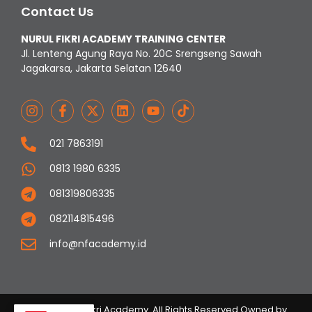
Contact Us
NURUL FIKRI ACADEMY TRAINING CENTER
Jl. Lenteng Agung Raya No. 20C Srengseng Sawah
Jagakarsa, Jakarta Selatan 12640
021 7863191
0813 1980 6335
081319806335
082114815496
info@nfacademy.id
© 2023 Nurul Fikri Academy. All Rights Reserved Owned by