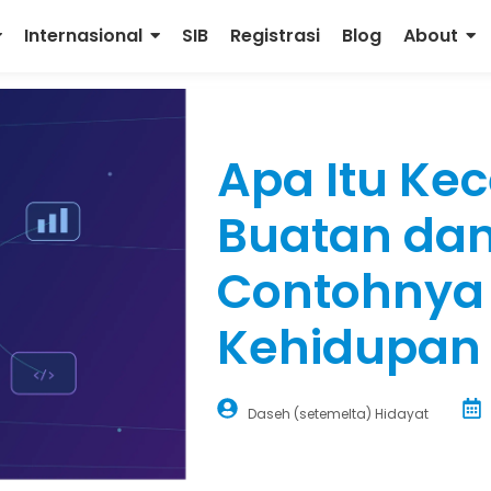
Internasional
SIB
Registrasi
Blog
About
Apa Itu Ke
Buatan da
Contohnya 
Kehidupan 
Daseh (setemelta) Hidayat