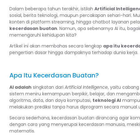
Dalam beberapa tahun terakhir, istilah
Artificial Intelligen
sosial, berita teknologi, maupun percakapan sehari-hari. Mul
konten di platform streaming, hingga chatbot layanan p
kecerdasan buatan
. Namun, apa sebenarnya AI itu, baga
memengaruhi kehidupan kita?
Artikel ini akan membahas secara lengkap
apa itu kecer
pengertian dasar hingga dampaknya terhadap dunia kerja.
Apa Itu Kecerdasan Buatan?
AI adalah
singkatan dari
Artificial Intelligence
, yaitu caban
sistem meniru kemampuan berpikir, belajar, dan mengambi
algoritma, data, dan daya komputasi,
teknologi AI
mampu m
melakukan prediksi tanpa harus diprogram secara manual un
Secara sederhana, kecerdasan buatan dirancang agar komp
dengan cara yang menyerupai kecerdasan manusia, meskipu
matematis.