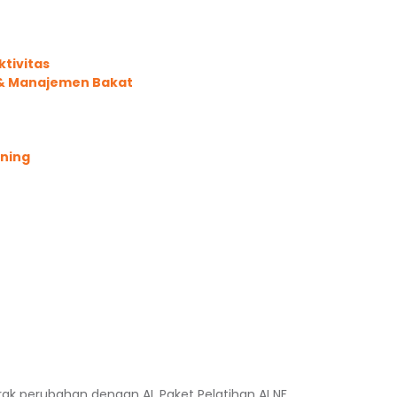
tivitas
 & Manajemen Bakat
rning
ak perubahan dengan AI. Paket Pelatihan AI NF