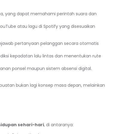
 Alexa, yang dapat memahami perintah suara dan
 YouTube atau lagu di Spotify yang disesuaikan
jawab pertanyaan pelanggan secara otomatis
diksi kepadatan lalu lintas dan menentukan rute
anan ponsel maupun sistem absensi digital.
uatan bukan lagi konsep masa depan, melainkan
idupan sehari-hari
, di antaranya: