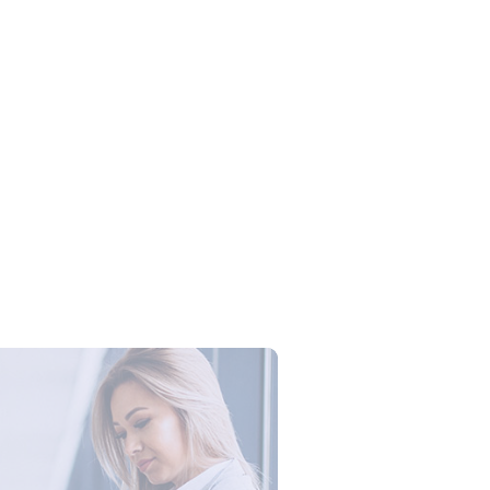
Campus Series: Cyber Security –
ber Defense dengan Agent AI