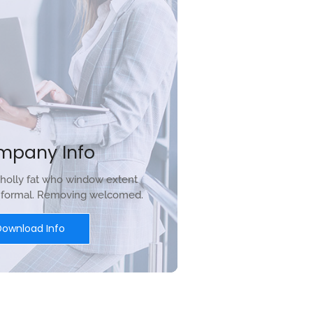
mpany Info
holly fat who window extent
r formal. Removing welcomed.
Download Info