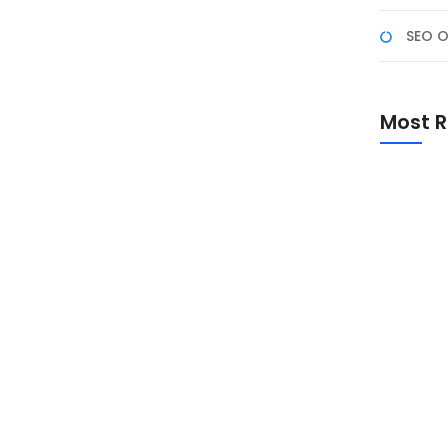
SEO O
n SQL untuk Analisis
ahir
Most R
u bahasa yang akan menjadi senjata andalan Anda: SQL
 big data, kemampuan untuk mengekstrak, mengolah,
lah keterampilan nomor satu yang dicari oleh
Promo Sp
Academ