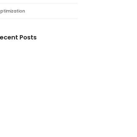
ptimization
ecent Posts
esial Awal Tahun dan Milad NF
y