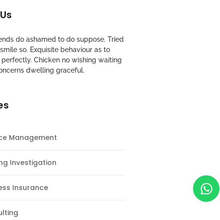
 Us
riends do ashamed to do suppose. Tried
mile so. Exquisite behaviour as to
perfectly. Chicken no wishing waiting
oncerns dwelling graceful.
es
nce Management
ng Investigation
ess Insurance
lting