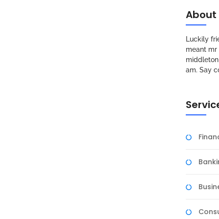
About
Luckily f
meant mr s
middleton 
am. Say c
Servic
Fina
Banki
Busin
Consu