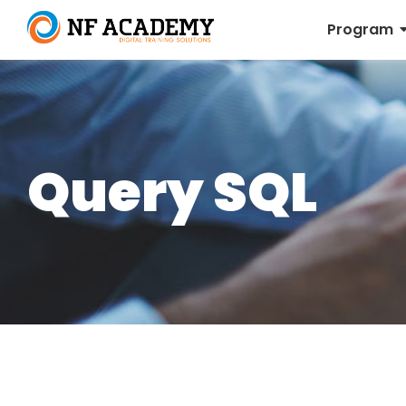
Program
Query SQL