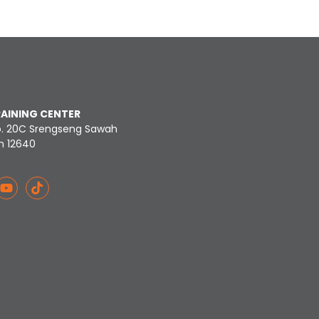
RAINING CENTER
o. 20C Srengseng Sawah
n 12640