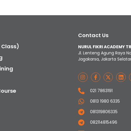
Contact Us
c Class)
NURUL FIKRI ACADEMY T
Jl. Lenteng Agung Raya N
g
Jagakarsa, Jakarta Selata
ining
Course
021 7863191
0813 1980 6335
081319806335
082114815496