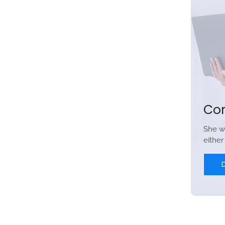
Co
She w
eithe