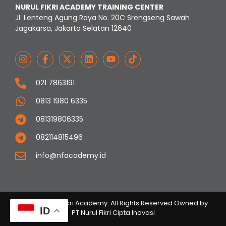
NURUL FIKRI ACADEMY TRAINING CENTER
Jl. Lenteng Agung Raya No. 20C Srengseng Sawah
Jagakarsa, Jakarta Selatan 12640
021 7863191
0813 1980 6335
081319806335
082114815496
info@nfacademy.id
© 2023 Nurul Fikri Academy. All Rights Reserved Owned by
ID
PT Nurul Fikri Cipta Inovasi