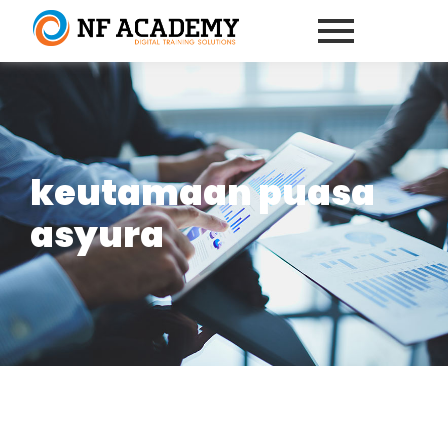
keutamaan puasa
asyura