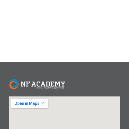
berdasarkan dalil shahih dari Shahih Bukhari dan Muslim.
Hukum dan Dalil Puasa Asyura Puasa
Asyura disunnahkan (mustahab) berdasarkan kesepakatan
ulama. Dalilnya: Hadits Shahih...
Read More